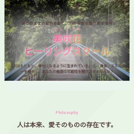
ありのままの自分を愛し、心の平安を取り戻す場所
び し ょ う か
美咲花
ヒーリングスクール
「人はもともと、幸せになるように生まれている」
心・身体・エネルギ
ーを癒やし、あなたの無限の可能性を開花させませんか？
Philosophy
人は本来、愛そのものの存在です。