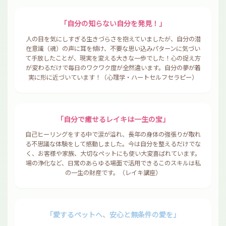
「自分の知らない自分を発見！」
人の目を気にしすぎる生きづらさを抱えていましたが、自分の潜
在意識（魂）の声に耳を傾け、不要な思い込みパターンに気づい
て手放したことが、現実を変える大きな一歩でした！心の捉え方
が変わるだけで毎日のワクワク度が全然違います。自分の夢が着
実に形に近づいています！（心理学・ハートセルフセラピー）
「自分で癒せるレイキは一生の宝」
自己ヒーリングをする中で涙が溢れ、長年の身体の強張りが取れ
る不思議な体験をして感動しました。今は自分を整えるだけでな
く、お客様や家族、大切なペットにも使い大変喜ばれています。
場の浄化など、日常のあらゆる場面で活用できるこのスキルは私
の一生の財産です。（レイキ講座）
「愛するペットへ、安心と無条件の愛を」