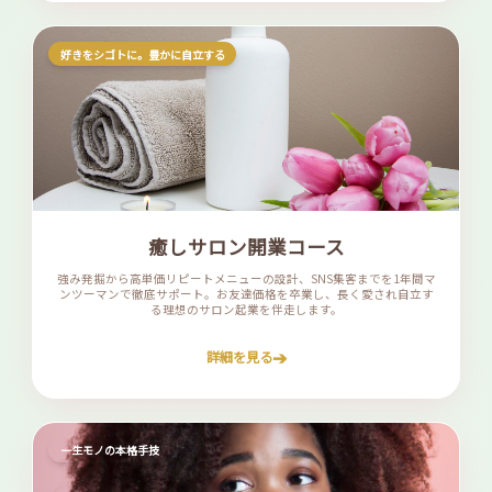
好きをシゴトに。豊かに自立する
癒しサロン開業コース
強み発掘から高単価リピートメニューの設計、SNS集客までを1年間マ
ンツーマンで徹底サポート。お友達価格を卒業し、長く愛され自立す
る理想のサロン起業を伴走します。
➔
詳細を見る
一生モノの本格手技